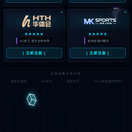
截至2020年12月30日
股份性质
股份数量（股）
百分比（%）
有限售条件流通股
517,782
0.1383%
无限售条件流通股
373,882,218
99.8617%
总股本
374,400,000
100%
董事会成员