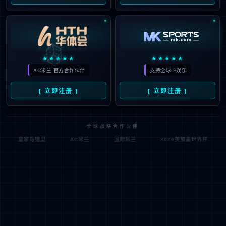
公司动态
中标喜讯
市场活动
员工风采
备受瞩目！英国365上市集团荣耀上榜
2022通信设备商百强！
2022-12-26 • 公司动态 |
13963
|
分享