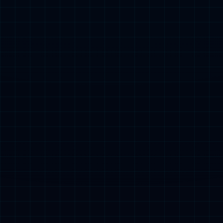
通信百强
设备商
中，芯片
及模组类
别企业仅
有9家。
此次荣登
榜单，充
分彰显了
英国365
上市集团
在通信行
业里“领
头羊”的
企业地