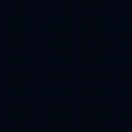
集团概况
产业布局
新闻资讯
人才发展
联系我们
0755-27521988
marketing@sunseaaiot.com
微信号：英国365上市集团