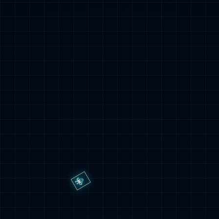
2026年4
月23日，
AI云平
台服务提
供商涂鸦
智能（纽
交所代
码：
TUYA；
港交所代
码：
2391）与
无线通信
模组及解