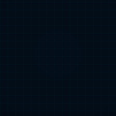
件技术壁
垒，联合
打造
AI+IoT
一站式解
决方案，
聚焦全球
商用
AI+IoT
核心场
景，助力
客户降本
增效，携
手推动全