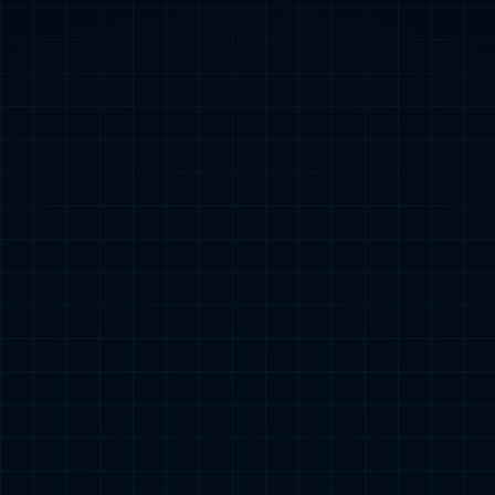
决方案领
域的先行
者芯讯通
（SIMC
联合官
宣，双方
正式达成
深度合
作。依托
各自核心
优势，以
“连接
+AI+云”
协同模式
打破软硬